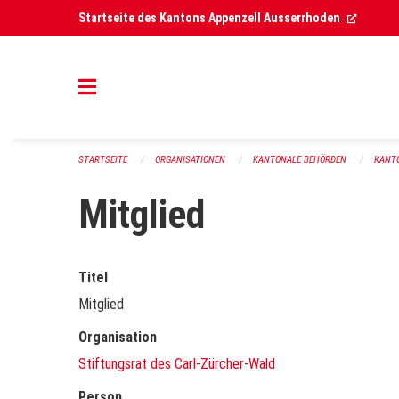
Navigation überspringen
(Extern
Startseite des Kantons Appenzell Ausserrhoden
STARTSEITE
ORGANISATIONEN
KANTONALE BEHÖRDEN
KANT
Mitglied
Titel
Mitglied
Organisation
Stiftungsrat des Carl-Zürcher-Wald
Person