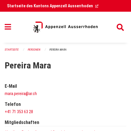
Navigation überspringen
(External Link)
Startseite des Kantons Appenzell Ausserrhoden
STARTSEITE
PERSONEN
PEREIRA MARA
Pereira Mara
E-Mail
mara.pereira@ar.ch
Telefon
+41 71 353 63 28
Mitgliedschaften