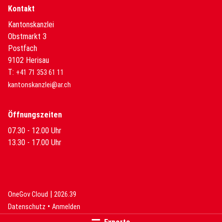
Kontakt
Kantonskanzlei
Obstmarkt 3
Postfach
9102 Herisau
T:
+41 71 353 61 11
kantonskanzlei@ar.ch
Öffnungszeiten
07.30 - 12.00 Uhr
13.30 - 17.00 Uhr
|
(External Link)
(External Link)
OneGov Cloud
2026.39
(External Link)
Datenschutz
Anmelden