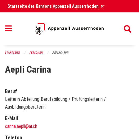
Navigation überspringen
(External Link)
Startseite des Kantons Appenzell Ausserrhoden
STARTSEITE
PERSONEN
AEPLI CARINA
Aepli Carina
Beruf
Leiterin Abteilung Berufsbildung / Prüfungsleiterin /
Ausbildungsberaterin
E-Mail
carina.aepli@ar.ch
Telefon