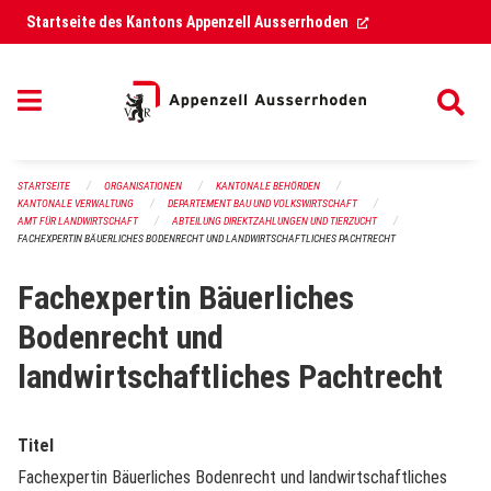
Navigation überspringen
(External Link)
Startseite des Kantons Appenzell Ausserrhoden
STARTSEITE
ORGANISATIONEN
KANTONALE BEHÖRDEN
KANTONALE VERWALTUNG
DEPARTEMENT BAU UND VOLKSWIRTSCHAFT
AMT FÜR LANDWIRTSCHAFT
ABTEILUNG DIREKTZAHLUNGEN UND TIERZUCHT
FACHEXPERTIN BÄUERLICHES BODENRECHT UND LANDWIRTSCHAFTLICHES PACHTRECHT
Fachexpertin Bäuerliches
Bodenrecht und
landwirtschaftliches Pachtrecht
Titel
Fachexpertin Bäuerliches Bodenrecht und landwirtschaftliches