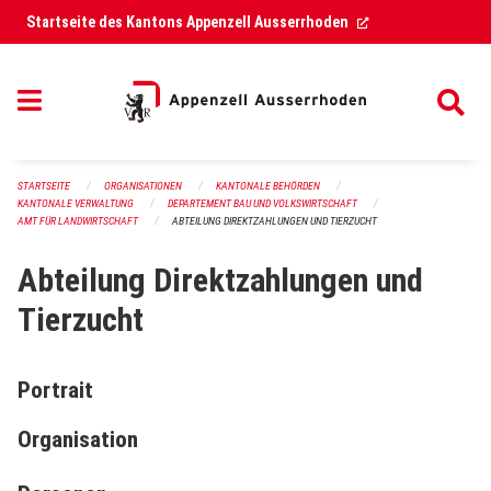
Navigation überspringen
(External Link)
Startseite des Kantons Appenzell Ausserrhoden
STARTSEITE
ORGANISATIONEN
KANTONALE BEHÖRDEN
KANTONALE VERWALTUNG
DEPARTEMENT BAU UND VOLKSWIRTSCHAFT
AMT FÜR LANDWIRTSCHAFT
ABTEILUNG DIREKTZAHLUNGEN UND TIERZUCHT
Abteilung Direktzahlungen und
Tierzucht
Portrait
Organisation