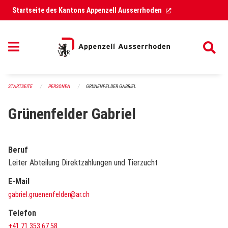
Navigation überspringen
(External Link)
Startseite des Kantons Appenzell Ausserrhoden
STARTSEITE
PERSONEN
GRÜNENFELDER GABRIEL
Grünenfelder Gabriel
Beruf
Leiter Abteilung Direktzahlungen und Tierzucht
E-Mail
gabriel.gruenenfelder@ar.ch
Telefon
+41 71 353 67 58