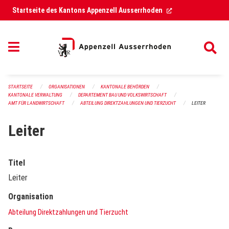
Navigation überspringen
(External Link)
Startseite des Kantons Appenzell Ausserrhoden
STARTSEITE
ORGANISATIONEN
KANTONALE BEHÖRDEN
KANTONALE VERWALTUNG
DEPARTEMENT BAU UND VOLKSWIRTSCHAFT
AMT FÜR LANDWIRTSCHAFT
ABTEILUNG DIREKTZAHLUNGEN UND TIERZUCHT
LEITER
Leiter
Titel
Leiter
Organisation
Abteilung Direktzahlungen und Tierzucht