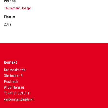
Person
Thürlemann Joseph
Eintritt
2019
Kontakt
Kantonskanzlei
Obstmarkt 3
Postfach
9102 Herisau
T:
+41 71 353 61 11
kantonskanzlei@ar.ch