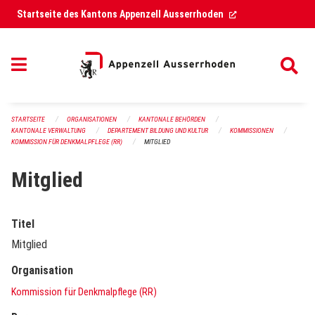
Navigation überspringen
(External Link)
Startseite des Kantons Appenzell Ausserrhoden
STARTSEITE
ORGANISATIONEN
KANTONALE BEHÖRDEN
KANTONALE VERWALTUNG
DEPARTEMENT BILDUNG UND KULTUR
KOMMISSIONEN
KOMMISSION FÜR DENKMALPFLEGE (RR)
MITGLIED
Mitglied
Titel
Mitglied
Organisation
Kommission für Denkmalpflege (RR)