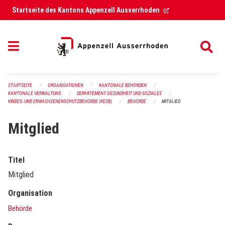
Navigation überspringen
(External Link)
Startseite des Kantons Appenzell Ausserrhoden
STARTSEITE
ORGANISATIONEN
KANTONALE BEHÖRDEN
KANTONALE VERWALTUNG
DEPARTEMENT GESUNDHEIT UND SOZIALES
KINDES- UND ERWACHSENENSCHUTZBEHÖRDE (KESB)
BEHÖRDE
MITGLIED
Mitglied
Titel
Mitglied
Organisation
Behörde