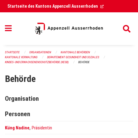
Navigation überspringen
(External Link)
Startseite des Kantons Appenzell Ausserrhoden
STARTSEITE
ORGANISATIONEN
KANTONALE BEHÖRDEN
KANTONALE VERWALTUNG
DEPARTEMENT GESUNDHEIT UND SOZIALES
KINDES- UND ERWACHSENENSCHUTZBEHÖRDE (KESB)
BEHÖRDE
Behörde
Organisation
Personen
,
Küng Nadine
Präsidentin