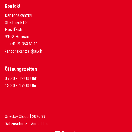
Kontakt
Kantonskanzlei
Obstmarkt 3
Postfach
9102 Herisau
T:
+41 71 353 61 11
kantonskanzlei@ar.ch
Öffnungszeiten
07.30 - 12.00 Uhr
13.30 - 17.00 Uhr
|
(External Link)
(External Link)
OneGov Cloud
2026.39
(External Link)
Datenschutz
Anmelden