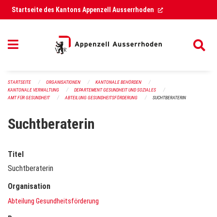
Navigation überspringen
(External Link)
Startseite des Kantons Appenzell Ausserrhoden
STARTSEITE
ORGANISATIONEN
KANTONALE BEHÖRDEN
KANTONALE VERWALTUNG
DEPARTEMENT GESUNDHEIT UND SOZIALES
AMT FÜR GESUNDHEIT
ABTEILUNG GESUNDHEITSFÖRDERUNG
SUCHTBERATERIN
Suchtberaterin
Titel
Suchtberaterin
Organisation
Abteilung Gesundheitsförderung