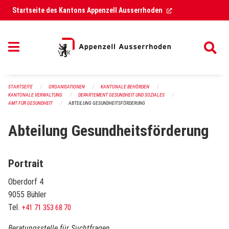
Navigation überspringen
(External Link)
Startseite des Kantons Appenzell Ausserrhoden
STARTSEITE
ORGANISATIONEN
KANTONALE BEHÖRDEN
KANTONALE VERWALTUNG
DEPARTEMENT GESUNDHEIT UND SOZIALES
AMT FÜR GESUNDHEIT
ABTEILUNG GESUNDHEITSFÖRDERUNG
Abteilung Gesundheitsförderung
Portrait
Oberdorf 4
9055 Bühler
Tel.
+41 71 353 68 70
Beratungsstelle für Suchtfragen