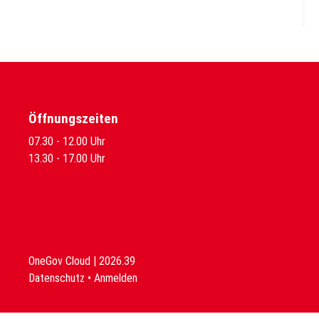
Öffnungszeiten
07.30 - 12.00 Uhr
13.30 - 17.00 Uhr
OneGov Cloud
(External Link)
|
2026.39
(External Link)
Datenschutz
(External Link)
Anmelden