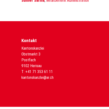
Suhner Sarina
,
Mitarbeiterin Administration
Kontakt
Kantonskanzlei
Obstmarkt 3
Postfach
9102 Herisau
T:
+41 71 353 61 11
kantonskanzlei@ar.ch