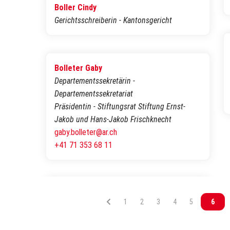
Boller Cindy
Gerichtsschreiberin - Kantonsgericht
Bolleter Gaby
Departementssekretärin -
Departementssekretariat
Präsidentin - Stiftungsrat Stiftung Ernst-
Jakob und Hans-Jakob Frischknecht
gaby.bolleter@ar.ch
+41 71 353 68 11
Vous êtes sur la page
1
Vous êtes sur la page
2
Vous êtes sur la page
3
Vous êtes sur la p
4
Vous êtes sur
5
Vous 
6