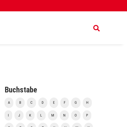
Buchstabe
A
B
C
D
E
F
G
H
I
J
K
L
M
N
O
P