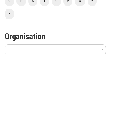
Q
R
S
T
U
V
W
Y
Z
Organisation
-