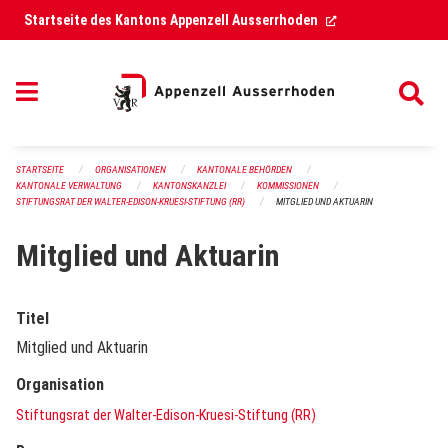
Navigation überspringen
(External Link)
Startseite des Kantons Appenzell Ausserrhoden
STARTSEITE
ORGANISATIONEN
KANTONALE BEHÖRDEN
KANTONALE VERWALTUNG
KANTONSKANZLEI
KOMMISSIONEN
STIFTUNGSRAT DER WALTER-EDISON-KRUESI-STIFTUNG (RR)
MITGLIED UND AKTUARIN
Mitglied und Aktuarin
Titel
Mitglied und Aktuarin
Organisation
Stiftungsrat der Walter-Edison-Kruesi-Stiftung (RR)